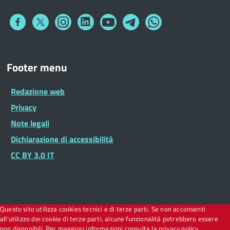
Collegamento
Collegamento
Collegamento
Collegamento
Collegamento
Collegamento
Collegamento
a
a
a
a
a
a
a
Facebook
Twitter
Instagram
LinkedIn
You
Telegram
Whatsapp
Tube
Footer
Footer menu
Widget
Redazione web
Privacy
Note legali
Dichiarazione di accessibilità
CC BY 3.0 IT
Questo sito utilizza cookies tecnici e di terze parti. Se non acconsenti
all'utilizzo dei cookie di terze parti, alcune funzionalità potrebbero essere
non disponibili. Per maggiori informazioni consulta la privacy policy.