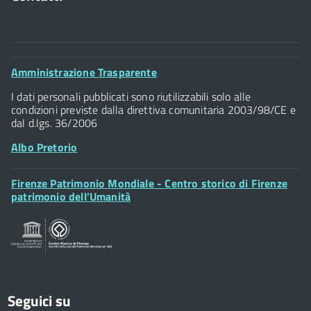
Comune di Firenze
Palazzo Vecchio
Footer
Amministrazione Trasparente
Piazza della Signoria - 50122, Firenze
Widget
P.IVA 01307110484
I dati personali pubblicati sono riutilizzabili solo alle
condizioni previste dalla direttiva comunitaria 2003/98/CE e
dal d.lgs. 36/2006
Albo Pretorio
Footer
Firenze Patrimonio Mondiale - Centro storico di Firenze
Posta Elettronica Certificata
Widget
patrimonio dell’Umanità
Sportelli al Cittadino - URP
Seguici su