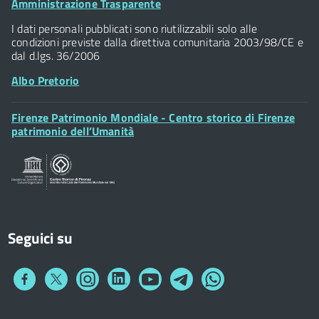
Footer
Amministrazione Trasparente
Piazza della Signoria - 50122, Firenze
Widget
P.IVA 01307110484
I dati personali pubblicati sono riutilizzabili solo alle
condizioni previste dalla direttiva comunitaria 2003/98/CE e
dal d.lgs. 36/2006
Albo Pretorio
Footer
Firenze Patrimonio Mondiale - Centro storico di Firenze
Posta Elettronica Certificata
Widget
patrimonio dell’Umanità
Sportelli al Cittadino - URP
Seguici su
Collegamento
Collegamento
Collegamento
Collegamento
Collegamento
Collegamento
Collegamento
a
a
a
a
a
a
a
Facebook
Twitter
Instagram
LinkedIn
You
Telegram
Whatsapp
Tube