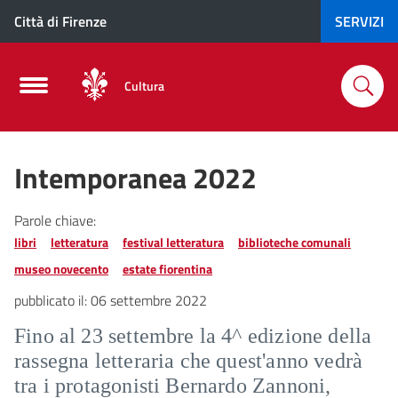
Città di Firenze
SERVIZI
Cultura
Intemporanea 2022
Parole chiave:
libri
letteratura
festival letteratura
biblioteche comunali
museo novecento
estate fiorentina
pubblicato il:
06 settembre 2022
Fino al 23 settembre la 4^ edizione della
rassegna letteraria che quest'anno vedrà
tra i protagonisti Bernardo Zannoni,