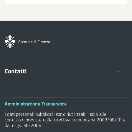
Comune di Firenze
Contatti
Comune di Firenze
Palazzo Vecchio
Footer
Amministrazione Trasparente
Piazza della Signoria - 50122, Firenze
Widget
P.IVA 01307110484
I dati personali pubblicati sono riutilizzabili solo alle
condizioni previste dalla direttiva comunitaria 2003/98/CE e
dal d.lgs. 36/2006