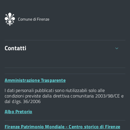
Comune di Firenze
Contatti
Comune di Firenze
Palazzo Vecchio
Footer
Amministrazione Trasparente
Piazza della Signoria - 50122, Firenze
Widget
P.IVA 01307110484
I dati personali pubblicati sono riutilizzabili solo alle
condizioni previste dalla direttiva comunitaria 2003/98/CE e
dal d.lgs. 36/2006
Albo Pretorio
Footer
Firenze Patrimonio Mondiale - Centro storico di Firenze
Posta Elettronica Certificata