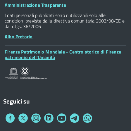
Palazzo Vecchio
Footer
Amministrazione Trasparente
Piazza della Signoria - 50122, Firenze
Widget
P.IVA 01307110484
I dati personali pubblicati sono riutilizzabili solo alle
condizioni previste dalla direttiva comunitaria 2003/98/CE e
dal d.lgs. 36/2006
Albo Pretorio
Footer
Firenze Patrimonio Mondiale - Centro storico di Firenze
Posta Elettronica Certificata
Widget
patrimonio dell’Umanità
Sportelli al Cittadino - URP
Seguici su
Collegamento
Collegamento
Collegamento
Collegamento
Collegamento
Collegamento
Collegamento
a
a
a
a
a
a
a
Facebook
Twitter
Instagram
LinkedIn
You
Telegram
Whatsapp