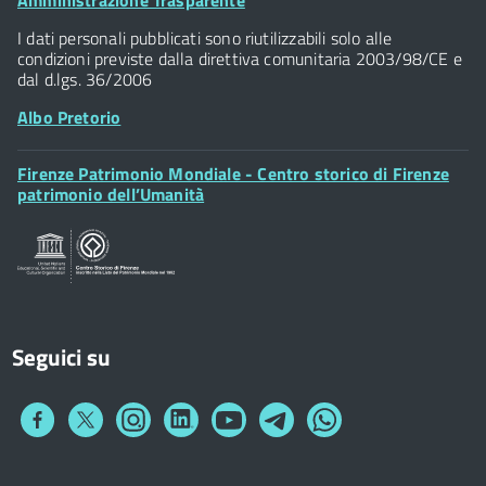
Amministrazione Trasparente
Piazza della Signoria - 50122, Firenze
Widget
P.IVA 01307110484
I dati personali pubblicati sono riutilizzabili solo alle
condizioni previste dalla direttiva comunitaria 2003/98/CE e
dal d.lgs. 36/2006
Albo Pretorio
Footer
Firenze Patrimonio Mondiale - Centro storico di Firenze
Posta Elettronica Certificata
Widget
patrimonio dell’Umanità
Sportelli al Cittadino - URP
Seguici su
Collegamento
Collegamento
Collegamento
Collegamento
Collegamento
Collegamento
Collegamento
a
a
a
a
a
a
a
Facebook
Twitter
Instagram
LinkedIn
You
Telegram
Whatsapp
Tube