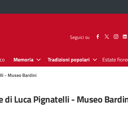
Seguici
Seguici
Segui
Seguici su
su
su
su
Facebook
Twitter
Inst
ico
Memoria
Tradizioni popolari
Estate fiore
lli - Museo Bardini
 di Luca Pignatelli - Museo Bardin