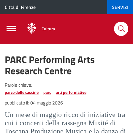
Città di Firenze
SERVIZI
Cultura
PARC Performing Arts
Research Centre
Parole chiave:
parco delle cascine
parc
arti performative
pubblicato il:
04 maggio 2026
Un mese di maggio ricco di iniziative tra
cui i concerti della rassegna Mixité di
Toscana Produzione Musica e la danza di