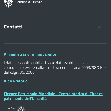
Comune di Firenze
Contatti
Comune di Firenze
Palazzo Vecchio
Footer
Amministrazione Trasparente
Piazza della Signoria - 50122, Firenze
Widget
P.IVA 01307110484
I dati personali pubblicati sono riutilizzabili solo alle
condizioni previste dalla direttiva comunitaria 2003/98/CE e
dal d.lgs. 36/2006
Albo Pretorio
Footer
Firenze Patrimonio Mondiale - Centro storico di Firenze
Posta Elettronica Certificata
Widget
patrimonio dell’Umanità
Sportelli al Cittadino - URP