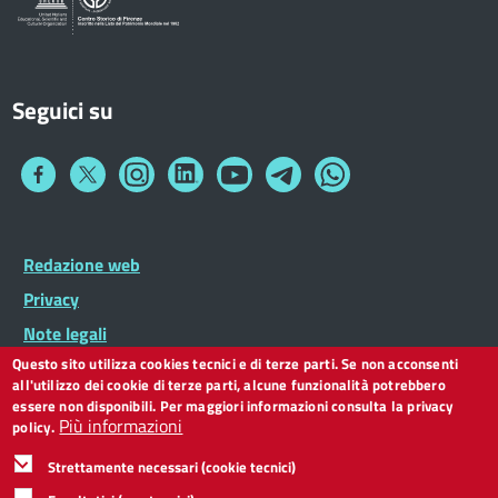
Seguici su
Collegamento
Collegamento
Collegamento
Collegamento
Collegamento
Collegamento
Collegamento
a
a
a
a
a
a
a
Facebook
Twitter
Instagram
LinkedIn
You
Telegram
Whatsapp
Tube
Footer
Redazione web
Footer
Widget
menu
Privacy
Note legali
Questo sito utilizza cookies tecnici e di terze parti. Se non acconsenti
Dichiarazione di accessibilità
all'utilizzo dei cookie di terze parti, alcune funzionalità potrebbero
CC BY 3.0 IT
essere non disponibili. Per maggiori informazioni consulta la privacy
Più informazioni
policy.
Strettamente necessari (cookie tecnici)