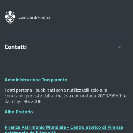
Comune di Firenze
Contatti
Comune di Firenze
Palazzo Vecchio
Footer
Amministrazione Trasparente
Piazza della Signoria - 50122, Firenze
Widget
P.IVA 01307110484
I dati personali pubblicati sono riutilizzabili solo alle
condizioni previste dalla direttiva comunitaria 2003/98/CE e
dal d.lgs. 36/2006
Albo Pretorio
Footer
Firenze Patrimonio Mondiale - Centro storico di Firenze
Posta Elettronica Certificata
Widget
patrimonio dell’Umanità