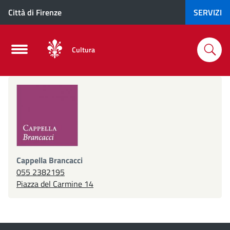
Città di Firenze
SERVIZI
Cultura
Cappella
Cappella Brancacci
055 2382195
Brancacci
Piazza del Carmine 14