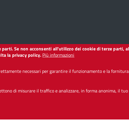
ze parti. Se non acconsenti all'utilizzo dei cookie di terze parti
o
ta la privacy policy.
Più informazioni
ettamente necessari per garantire il funzionamento e la fornitura d
i accessibilità
CC BY 3.0 IT
tono di misurare il traffico e analizzare, in forma anonima, il tuo