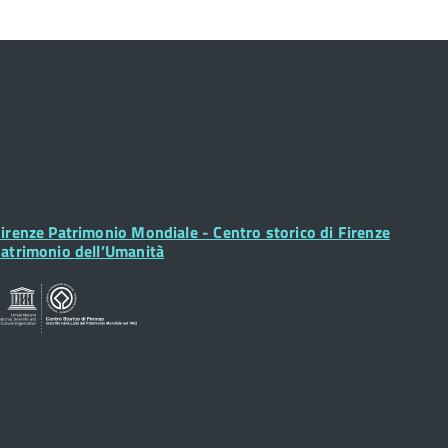
ooter
irenze Patrimonio Mondiale - Centro storico di Firenze
idget
atrimonio dell’Umanità