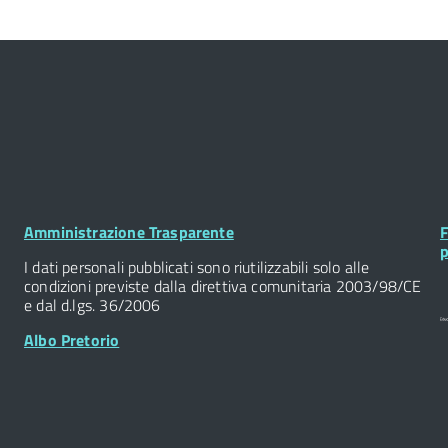
Footer
F
Amministrazione Trasparente
F
Widget
W
p
I dati personali pubblicati sono riutilizzabili solo alle
condizioni previste dalla direttiva comunitaria 2003/98/CE
e dal d.lgs. 36/2006
Albo Pretorio