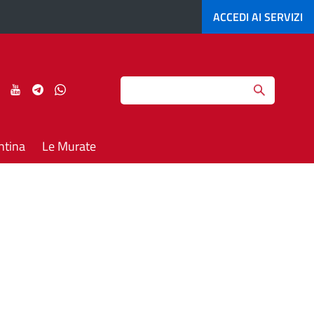
ACCEDI AI
SERVIZI
Search
ci
Seguici
Seguici
Seguici
Seguici
su
su
su
su
agram
LinkedIn
YouTube
Telegram
Whatsapp
ntina
Le Murate