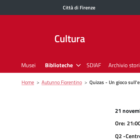
Città di Firenze
Cultura
Musei
Biblioteche
SDIAF
Archivio stor
Briciole
Home
>
Autunno Fiorentino
>
Quizas - Un gioco sull'
di
pane
21 novem
Ore: 21:0
Q2 -Cent