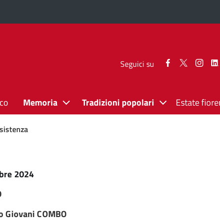
Seguici
Seguici
Segui
Seguici su
su
su
su
Facebook
Twitter
Inst
ico
Memoria
Tradizioni popolari
Estate fiore
esistenza
bre 2024
0
ro Giovani COMBO