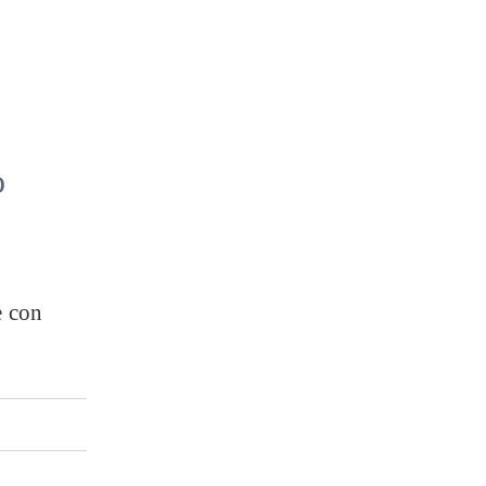
o
e con