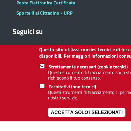
Posta Elettronica Certificata
Sportelli al Cittadino - URP
Seguici su
Questo sito utilizza cookies tecnici e di ter
Collegamento
Collegamento
Collegamento
Collegamento
Collegamento
Collegamento
Collegament
disponibili. Per maggiori informazioni consul
a
a
a
a
a
a
a
Facebook
Twitter
Instagram
LinkedIn
You
Telegram
Whatsapp
Strettamente necessari (cookie tecnici)
Tube
Questi strumenti di tracciamento sono str
richiedono il tuo consenso.
Footer
Footer
Redazione web
Privacy
Note legali
Dichiarazione d
Facoltativi (non tecnici)
Widget
menu
Questi strumenti di tracciamento ci permet
nostro servizio.
ACCETTA SOLO I SELEZIONATI