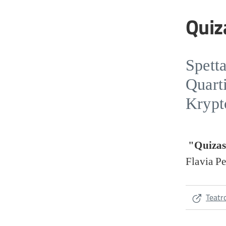
Quiz
Spetta
Quarti
Krypt
"Quizas 
Flavia P
Teatr