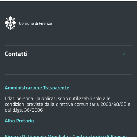
Comune di Firenze
Contatti
Comune di Firenze
Palazzo Vecchio
Footer
Amministrazione Trasparente
Piazza della Signoria - 50122, Firenze
Widget
P.IVA 01307110484
I dati personali pubblicati sono riutilizzabili solo alle
condizioni previste dalla direttiva comunitaria 2003/98/CE e
dal d.lgs. 36/2006
Albo Pretorio
Footer
Firenze Patrimonio Mondiale - Centro storico di Firenze