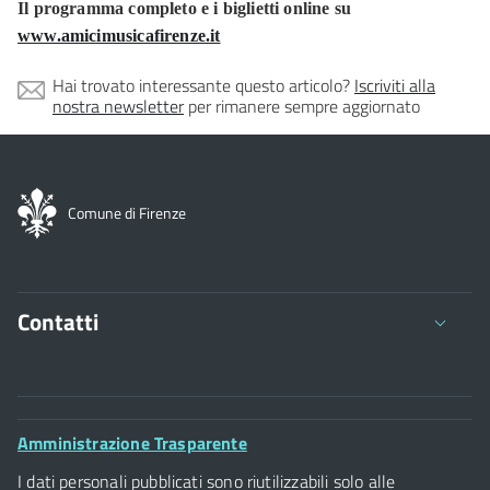
Il programma completo e i biglietti online su
www.amicimusicafirenze.it
Hai trovato interessante questo articolo?
Iscriviti alla
nostra newsletter
per rimanere sempre aggiornato
Comune di Firenze
Contatti
Comune di Firenze
Palazzo Vecchio
Footer
Amministrazione Trasparente
Piazza della Signoria - 50122, Firenze
Widget
P.IVA 01307110484
I dati personali pubblicati sono riutilizzabili solo alle