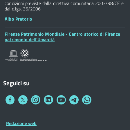
condizioni previste dalla direttiva comunitaria 2003/98/CE e
dal d.lgs. 36/2006
Albo Pretorio
Footer
Firenze Patrimonio Mondiale - Centro storico di Firenze
Posta Elettronica Certificata
Widget
patrimonio dell’Umanità
Sportelli al Cittadino - URP
Seguici su
Collegamento
Collegamento
Collegamento
Collegamento
Collegamento
Collegamento
Collegamento
a
a
a
a
a
a
a
Facebook
Twitter
Instagram
LinkedIn
You
Telegram
Whatsapp
Tube
Footer
Redazione web
Footer
Widget