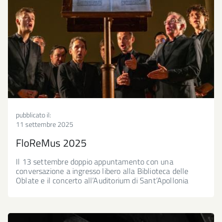
Seguici
Instagram
su
Seguici
LinkedIn
su
Seguici
YouTube
su
Seguici
Telegram
su
Whatsapp
pubblicato il:
11 settembre 2025
FloReMus 2025
Il 13 settembre doppio appuntamento con una
conversazione a ingresso libero alla Biblioteca delle
Oblate e il concerto all’Auditorium di Sant’Apollonia