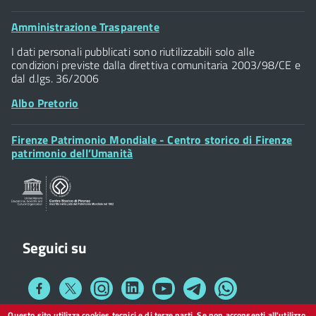
Comune di Firenze
Palazzo Vecchio
Footer
Amministrazione Trasparente
Piazza della Signoria - 50122, Firenze
Widget
P.IVA 01307110484
I dati personali pubblicati sono riutilizzabili solo alle
condizioni previste dalla direttiva comunitaria 2003/98/CE e
dal d.lgs. 36/2006
Albo Pretorio
Footer
Firenze Patrimonio Mondiale - Centro storico di Firenze
Posta Elettronica Certificata
Widget
patrimonio dell’Umanità
Sportelli al Cittadino - URP
Seguici su
Collegamento
Collegamento
Collegamento
Collegamento
Collegamento
Collegamento
Collegamento
a
a
a
a
a
a
a
Facebook
Twitter
Instagram
LinkedIn
You
Telegram
Whatsapp
Questo sito utilizza cookies tecnici e di terze parti. Se non acconsenti all'utilizzo