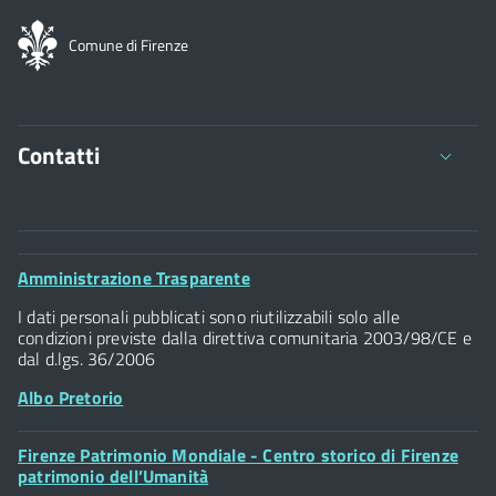
Comune di Firenze
Contatti
Comune di Firenze
Palazzo Vecchio
Footer
Amministrazione Trasparente
Piazza della Signoria - 50122, Firenze
Widget
P.IVA 01307110484
I dati personali pubblicati sono riutilizzabili solo alle
condizioni previste dalla direttiva comunitaria 2003/98/CE e
dal d.lgs. 36/2006
Albo Pretorio
Footer
Firenze Patrimonio Mondiale - Centro storico di Firenze
Posta Elettronica Certificata
Widget
patrimonio dell’Umanità