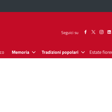
Seguici
Seguici
Segui
Seguici su
su
su
su
Facebook
Twitter
Inst
ico
Memoria
Tradizioni popolari
Estate fiore