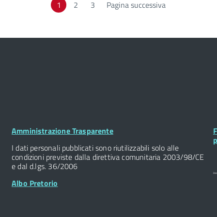
1
Page
2
Page
3
Pagina successiva
Footer
F
Amministrazione Trasparente
F
Widget
W
p
I dati personali pubblicati sono riutilizzabili solo alle
condizioni previste dalla direttiva comunitaria 2003/98/CE
e dal d.lgs. 36/2006
Albo Pretorio