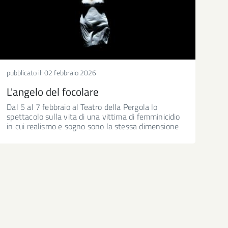
pubblicato il:
02 febbraio 2026
L'angelo del focolare
Dal 5 al 7 febbraio al Teatro della Pergola lo
spettacolo sulla vita di una vittima di femminicidio
in cui realismo e sogno sono la stessa dimensione