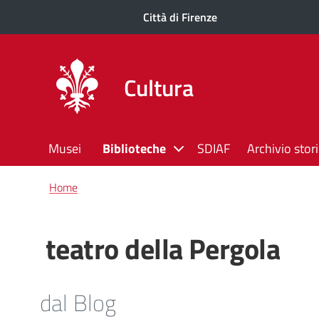
Città di Firenze
Cultura
Musei
Biblioteche
SDIAF
Archivio stor
Briciole
Home
di
pane
teatro della Pergola
dal Blog