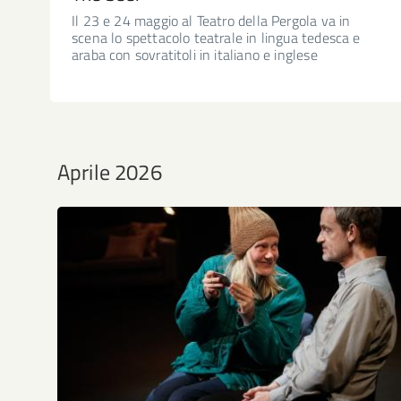
Il 23 e 24 maggio al Teatro della Pergola va in
scena lo spettacolo teatrale in lingua tedesca e
araba con sovratitoli in italiano e inglese
Aprile 2026