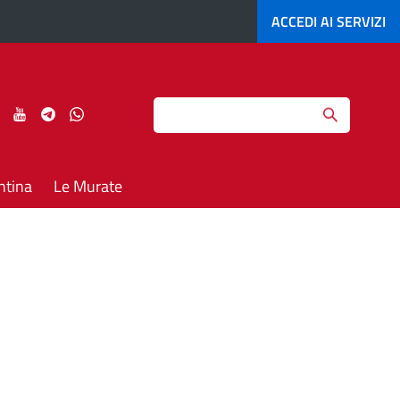
ACCEDI AI
SERVIZI
Search
ci
Seguici
Seguici
Seguici
Seguici
su
su
su
su
agram
LinkedIn
YouTube
Telegram
Whatsapp
ntina
Le Murate