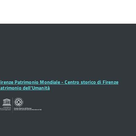
ooter
irenze Patrimonio Mondiale - Centro storico di Firenze
idget
atrimonio dell’Umanità