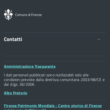
Comune di Firenze
Contatti
Comune di Firenze
Palazzo Vecchio
Footer
Amministrazione Trasparente
Piazza della Signoria - 50122, Firenze
Widget
P.IVA 01307110484
I dati personali pubblicati sono riutilizzabili solo alle
condizioni previste dalla direttiva comunitaria 2003/98/CE e
dal d.lgs. 36/2006
Albo Pretorio
Footer
Firenze Patrimonio Mondiale - Centro storico di Firenze
Posta Elettronica Certificata