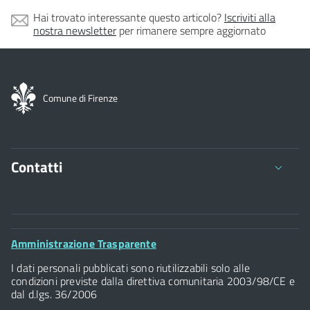
Hai trovato interessante questo articolo?
Iscriviti alla
nostra newsletter
per rimanere sempre aggiornato
Comune di Firenze
Contatti
Comune di Firenze
Palazzo Vecchio
Footer
Amministrazione Trasparente
Piazza della Signoria - 50122, Firenze
Widget
P.IVA 01307110484
I dati personali pubblicati sono riutilizzabili solo alle
condizioni previste dalla direttiva comunitaria 2003/98/CE e
dal d.lgs. 36/2006