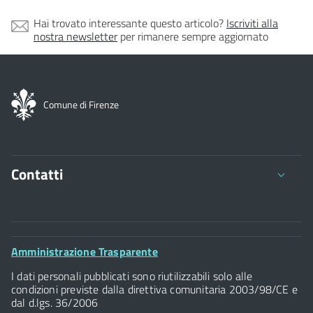
Hai trovato interessante questo articolo?
Iscriviti alla
nostra newsletter
per rimanere sempre aggiornato
Comune di Firenze
Contatti
Comune di Firenze
Palazzo Vecchio
Footer
Amministrazione Trasparente
Piazza della Signoria - 50122, Firenze
Widget
P.IVA 01307110484
I dati personali pubblicati sono riutilizzabili solo alle
condizioni previste dalla direttiva comunitaria 2003/98/CE e
dal d.lgs. 36/2006