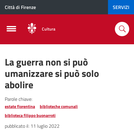
Città di Firenze
SERVIZI
Cultura
La guerra non si può
umanizzare si può solo
abolire
Parole chiave:
estate fiorentina
biblioteche comunali
biblioteca filippo buonarroti
pubblicato il:
11 luglio 2022