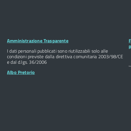
Footer
F
Amministrazione Trasparente
F
Widget
W
p
I dati personali pubblicati sono riutilizzabili solo alle
condizioni previste dalla direttiva comunitaria 2003/98/CE
e dal d.lgs. 36/2006
Albo Pretorio