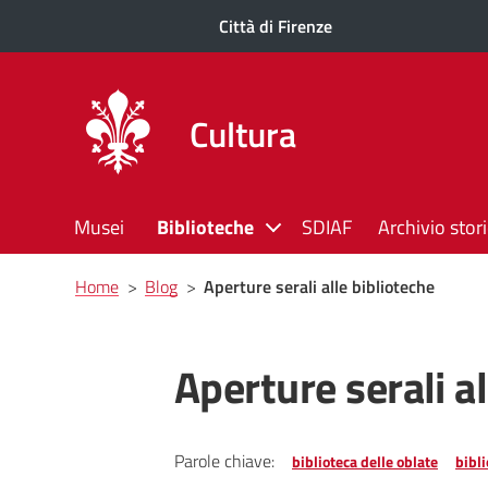
Città di Firenze
Cultura
Musei
Biblioteche
SDIAF
Archivio stor
Briciole
Home
>
Blog
>
Aperture serali alle biblioteche
di
pane
Aperture serali al
Parole chiave:
biblioteca delle oblate
bibli