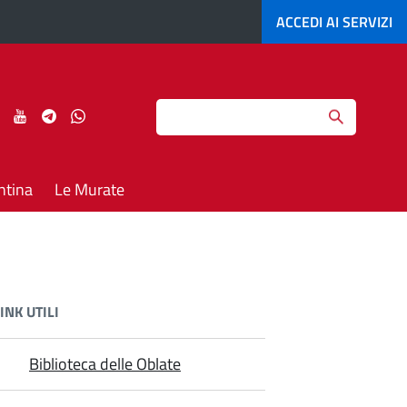
ACCEDI AI
SERVIZI
Search
ci
Seguici
Seguici
Seguici
Seguici
su
su
su
su
agram
LinkedIn
YouTube
Telegram
Whatsapp
ntina
Le Murate
INK UTILI
Biblioteca delle Oblate