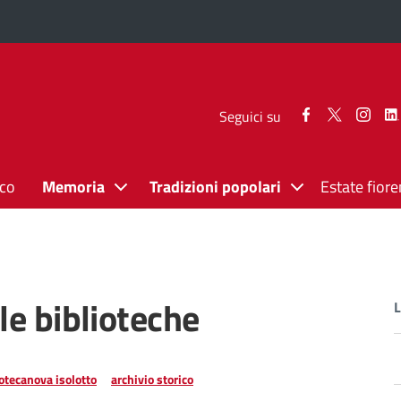
Seguici
Seguici
Segui
Seguici su
su
su
su
Facebook
Twitter
Inst
ico
Memoria
Tradizioni popolari
Estate fiore
le biblioteche
L
otecanova isolotto
archivio storico