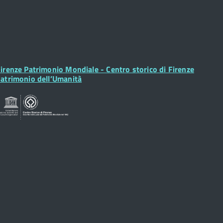
ooter
irenze Patrimonio Mondiale - Centro storico di Firenze
idget
atrimonio dell’Umanità