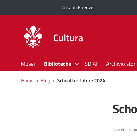
Città di Firenze
Cultura
Musei
Biblioteche
SDIAF
Archivio stor
Briciole
Home
>
Blog
>
School for future 2024
di
pane
Scho
Parole chiav