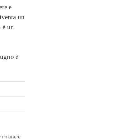
ere e
diventa un
4 è un
iugno è
 rimanere