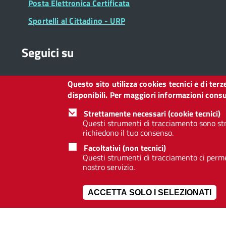
Posta Elettronica Certificata
Sportelli al Cittadino - URP
Seguici su
Questo sito utilizza cookies tecnici e di ter
Collegamento
Collegamento
Collegamento
Collegamento
Collegamento
Collegamento
Collegament
disponibili. Per maggiori informazioni consul
a
a
a
a
a
a
a
Facebook
Twitter
Instagram
LinkedIn
You
Telegram
Whatsapp
Strettamente necessari (cookie tecnici)
Tube
Questi strumenti di tracciamento sono str
richiedono il tuo consenso.
Footer
Footer
Redazione web
Privacy
Note legali
Dichiarazione d
Facoltativi (non tecnici)
Widget
menu
Questi strumenti di tracciamento ci permet
nostro servizio.
ACCETTA SOLO I SELEZIONATI