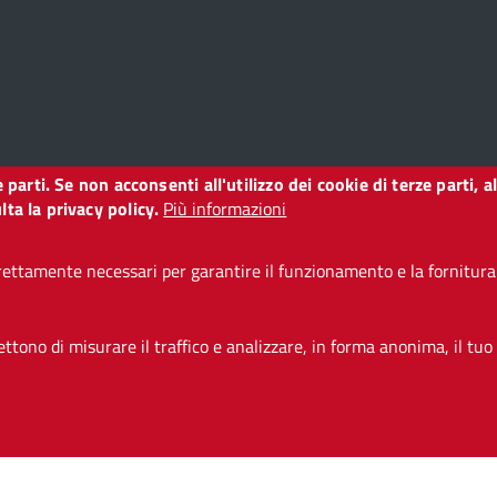
ze parti. Se non acconsenti all'utilizzo dei cookie di terze parti
o
ta la privacy policy.
Più informazioni
ettamente necessari per garantire il funzionamento e la fornitura d
i accessibilità
CC BY 3.0 IT
tono di misurare il traffico e analizzare, in forma anonima, il tuo