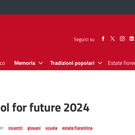
Seguici
Seguici
Segui
Seguici su
su
su
su
Facebook
Twitter
Inst
ico
Memoria
Tradizioni popolari
Estate fiore
ol for future 2024
e:
incontri
giovani
scuola
estate fiorentina