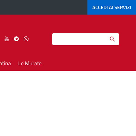
ACCEDI AI
SERVIZI
Search
ci
Seguici
Seguici
Seguici
Seguici
su
su
su
su
agram
LinkedIn
YouTube
Telegram
Whatsapp
ntina
Le Murate