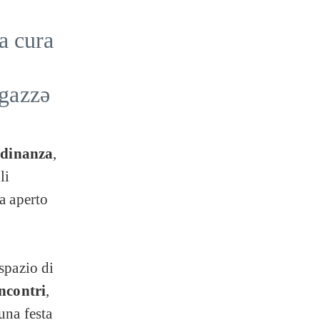
 a cura
agazzə
tadinanza
,
li
a aperto
spazio di
ncontri
,
una festa