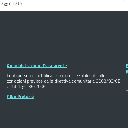
 aggiornato
Footer
F
Amministrazione Trasparente
F
Widget
W
p
I dati personali pubblicati sono riutilizzabili solo alle
condizioni previste dalla direttiva comunitaria 2003/98/CE
e dal d.lgs. 36/2006
Albo Pretorio