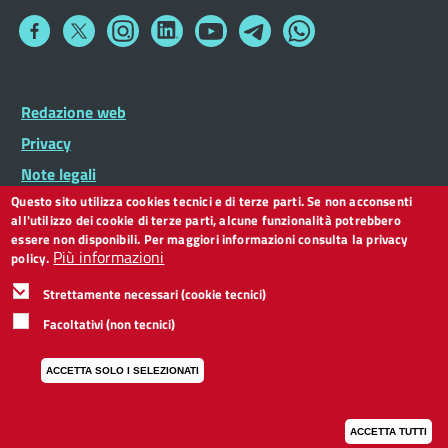
Collegamento
Collegamento
Collegamento
Collegamento
Collegamento
Collegamento
Collegamento
a
a
a
a
a
a
a
Facebook
Twitter
Instagram
LinkedIn
You
Telegram
Whatsapp
Tube
Footer
Redazione web
Footer
Widget
menu
Privacy
Note legali
Questo sito utilizza cookies tecnici e di terze parti. Se non acconsenti
Dichiarazione di accessibilità
all'utilizzo dei cookie di terze parti, alcune funzionalità potrebbero
CC BY 3.0 IT
essere non disponibili. Per maggiori informazioni consulta la privacy
Più informazioni
policy.
Strettamente necessari (cookie tecnici)
Facoltativi (non tecnici)
ACCETTA SOLO I SELEZIONATI
ACCETTA TUTTI
I