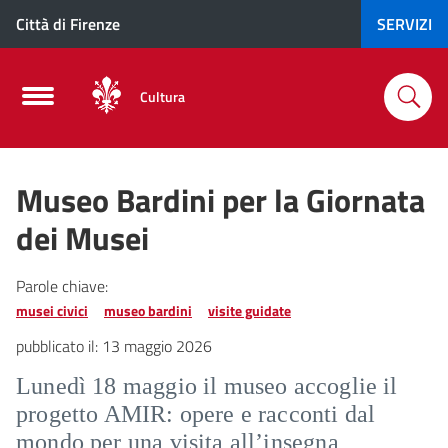
Città di Firenze
SERVIZI
Cultura
Museo Bardini per la Giornata
dei Musei
Parole chiave:
musei civici
museo bardini
visite guidate
pubblicato il:
13 maggio 2026
Lunedì 18 maggio il museo accoglie il
progetto AMIR: opere e racconti dal
mondo per una visita all’insegna