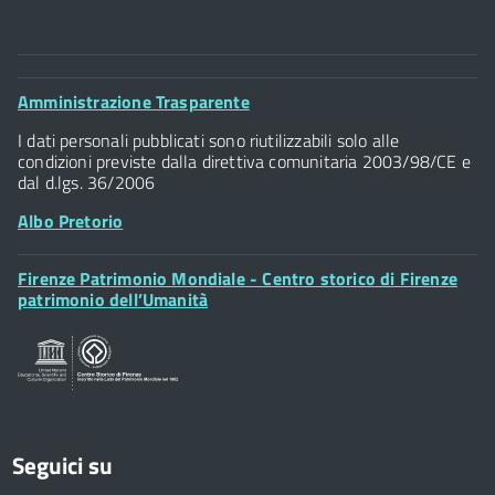
Comune di Firenze
Palazzo Vecchio
Footer
Amministrazione Trasparente
Piazza della Signoria - 50122, Firenze
Widget
P.IVA 01307110484
I dati personali pubblicati sono riutilizzabili solo alle
condizioni previste dalla direttiva comunitaria 2003/98/CE e
dal d.lgs. 36/2006
Albo Pretorio
Footer
Firenze Patrimonio Mondiale - Centro storico di Firenze
Posta Elettronica Certificata
Widget
patrimonio dell’Umanità
Sportelli al Cittadino - URP
Seguici su