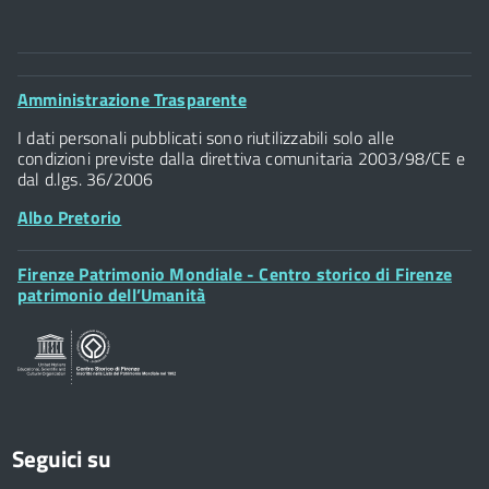
Comune di Firenze
Palazzo Vecchio
Footer
Amministrazione Trasparente
Piazza della Signoria - 50122, Firenze
Widget
P.IVA 01307110484
I dati personali pubblicati sono riutilizzabili solo alle
condizioni previste dalla direttiva comunitaria 2003/98/CE e
dal d.lgs. 36/2006
Albo Pretorio
Footer
Firenze Patrimonio Mondiale - Centro storico di Firenze
Posta Elettronica Certificata
Widget
patrimonio dell’Umanità
Sportelli al Cittadino - URP
Seguici su