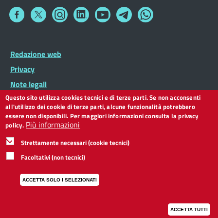
Collegamento
Collegamento
Collegamento
Collegamento
Collegamento
Collegamento
Collegamento
a
a
a
a
a
a
a
Facebook
Twitter
Instagram
LinkedIn
You
Telegram
Whatsapp
Tube
Footer
Redazione web
Footer
Widget
menu
Privacy
Note legali
Questo sito utilizza cookies tecnici e di terze parti. Se non acconsenti
Dichiarazione di accessibilità
all'utilizzo dei cookie di terze parti, alcune funzionalità potrebbero
CC BY 3.0 IT
essere non disponibili. Per maggiori informazioni consulta la privacy
Più informazioni
policy.
Strettamente necessari (cookie tecnici)
Facoltativi (non tecnici)
ACCETTA SOLO I SELEZIONATI
ACCETTA TUTTI
I