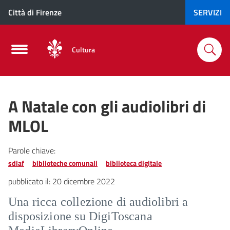
Città di Firenze
SERVIZI
Cultura
A Natale con gli audiolibri di
MLOL
Parole chiave:
sdiaf
biblioteche comunali
biblioteca digitale
pubblicato il:
20 dicembre 2022
Una ricca collezione di audiolibri a
disposizione su DigiToscana