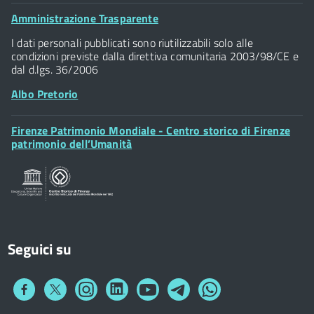
Palazzo Vecchio
Footer
Amministrazione Trasparente
Piazza della Signoria - 50122, Firenze
Widget
P.IVA 01307110484
I dati personali pubblicati sono riutilizzabili solo alle
condizioni previste dalla direttiva comunitaria 2003/98/CE e
dal d.lgs. 36/2006
Albo Pretorio
Footer
Firenze Patrimonio Mondiale - Centro storico di Firenze
Posta Elettronica Certificata
Widget
patrimonio dell’Umanità
Sportelli al Cittadino - URP
Seguici su
Collegamento
Collegamento
Collegamento
Collegamento
Collegamento
Collegamento
Collegamento
a
a
a
a
a
a
a
Facebook
Twitter
Instagram
LinkedIn
You
Telegram
Whatsapp