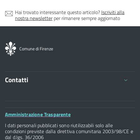
Hai trovato interessante questo articolo?
Iscriviti alla
nostra newsletter
per rimanere sempre aggiornato
Comune di Firenze
Contatti
Comune di Firenze
Palazzo Vecchio
Footer
Amministrazione Trasparente
Piazza della Signoria - 50122, Firenze
Widget
P.IVA 01307110484
I dati personali pubblicati sono riutilizzabili solo alle
condizioni previste dalla direttiva comunitaria 2003/98/CE e
dal d.lgs. 36/2006