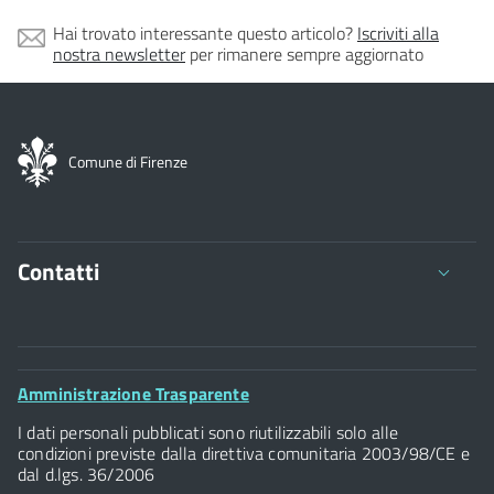
Hai trovato interessante questo articolo?
Iscriviti alla
nostra newsletter
per rimanere sempre aggiornato
Comune di Firenze
Contatti
Comune di Firenze
Palazzo Vecchio
Footer
Amministrazione Trasparente
Piazza della Signoria - 50122, Firenze
Widget
P.IVA 01307110484
I dati personali pubblicati sono riutilizzabili solo alle
condizioni previste dalla direttiva comunitaria 2003/98/CE e
dal d.lgs. 36/2006