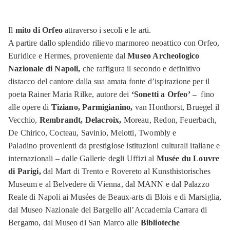
Il
mito di Orfeo
attraverso i secoli e le arti.
A partire dallo splendido rilievo marmoreo neoattico con Orfeo,
Euridice e Hermes, proveniente dal
Museo Archeologico
Nazionale di Napoli,
che raffigura il secondo e definitivo
distacco del cantore dalla sua amata
fonte d’ispirazione per il
poeta Rainer Maria Rilke, autore dei
‘
Sonetti a Orfeo’
–
fino
alle opere di
Tiziano, Parmigianino,
van Honthorst, Bruegel il
Vecchio,
Rembrandt, Delacroix,
Moreau, Redon, Feuerbach,
De Chirico, Cocteau, Savinio, Melotti, Twombly e
Paladino provenienti da prestigiose istituzioni culturali italiane e
internazionali – dalle Gallerie degli Uffizi al
Musée du Louvre
di Parigi,
dal Mart di Trento e Rovereto al Kunsthistorisches
Museum e al Belvedere di Vienna, dal MANN e dal Palazzo
Reale di Napoli ai Musées de Beaux-arts di Blois e di Marsiglia,
dal Museo Nazionale del Bargello all’Accademia Carrara di
Bergamo, dal Museo di San Marco alle
Biblioteche