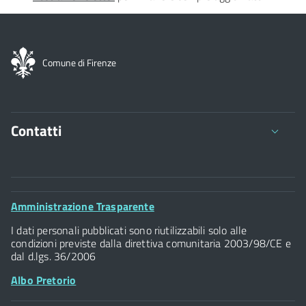
Comune di Firenze
Contatti
Comune di Firenze
Palazzo Vecchio
Footer
Amministrazione Trasparente
Piazza della Signoria - 50122, Firenze
Widget
P.IVA 01307110484
I dati personali pubblicati sono riutilizzabili solo alle
condizioni previste dalla direttiva comunitaria 2003/98/CE e
dal d.lgs. 36/2006
Albo Pretorio