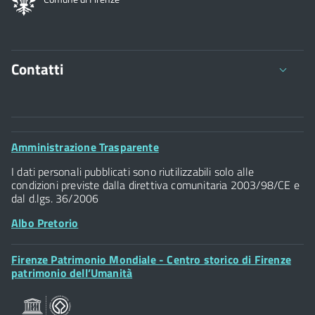
Contatti
Comune di Firenze
Palazzo Vecchio
Footer
Amministrazione Trasparente
Piazza della Signoria - 50122, Firenze
Widget
P.IVA 01307110484
I dati personali pubblicati sono riutilizzabili solo alle
condizioni previste dalla direttiva comunitaria 2003/98/CE e
dal d.lgs. 36/2006
Albo Pretorio
Footer
Firenze Patrimonio Mondiale - Centro storico di Firenze
Posta Elettronica Certificata
Widget
patrimonio dell’Umanità
Sportelli al Cittadino - URP