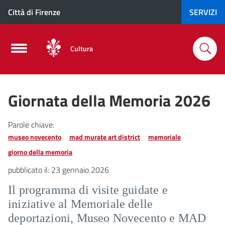
Città di Firenze
SERVIZI
Cultura
Giornata della Memoria 2026
Parole chiave:
museo novecento
mad murate art district
memoriale
giorno della memoria
pubblicato il:
23 gennaio 2026
Il programma di visite guidate e
iniziative al Memoriale delle
deportazioni, Museo Novecento e MAD