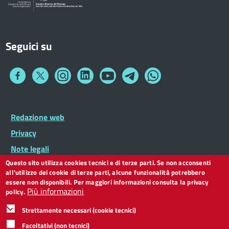
Seguici su
Collegamento
Collegamento
Collegamento
Collegamento
Collegamento
Collegamento
Collegamento
a
a
a
a
a
a
a
Facebook
Twitter
Instagram
LinkedIn
You
Telegram
Whatsapp
Tube
Footer
Redazione web
Footer
Widget
menu
Privacy
Note legali
Questo sito utilizza cookies tecnici e di terze parti. Se non acconsenti
Dichiarazione di accessibilità
all'utilizzo dei cookie di terze parti, alcune funzionalità potrebbero
CC BY 3.0 IT
essere non disponibili. Per maggiori informazioni consulta la privacy
Più informazioni
policy.
Strettamente necessari (cookie tecnici)
Facoltativi (non tecnici)