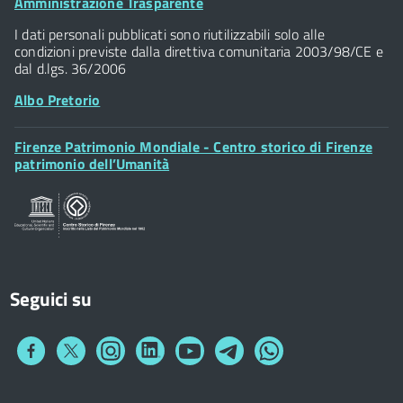
Footer
Amministrazione Trasparente
Piazza della Signoria - 50122, Firenze
Widget
P.IVA 01307110484
I dati personali pubblicati sono riutilizzabili solo alle
condizioni previste dalla direttiva comunitaria 2003/98/CE e
dal d.lgs. 36/2006
Albo Pretorio
Footer
Firenze Patrimonio Mondiale - Centro storico di Firenze
Posta Elettronica Certificata
Widget
patrimonio dell’Umanità
Sportelli al Cittadino - URP
Seguici su
Collegamento
Collegamento
Collegamento
Collegamento
Collegamento
Collegamento
Collegamento
a
a
a
a
a
a
a
Facebook
Twitter
Instagram
LinkedIn
You
Telegram
Whatsapp
Tube